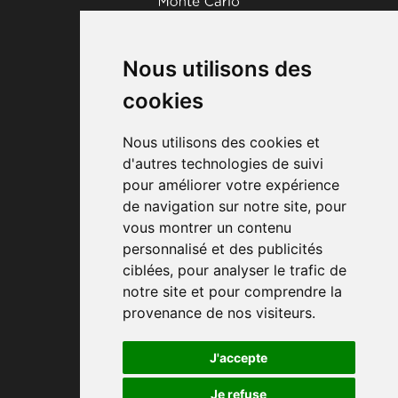
Marché U
7, bd d'Italie
Nous utilisons des
98000
MONACO
(+377) 97 70 17 10
cookies
Marché U
Nous utilisons des cookies et
30, bd Princesse Charlotte
d'autres technologies de suivi
98000
MONACO
pour améliorer votre expérience
(+377) 93 50 68 60
de navigation sur notre site, pour
vous montrer un contenu
Ouvert de 8h30 à 20h00
personnalisé et des publicités
du lundi au samedi
ciblées, pour analyser le trafic de
notre site et pour comprendre la
provenance de nos visiteurs.
Mentions légales
J'accepte
Conditions générales de stationnement
Je refuse