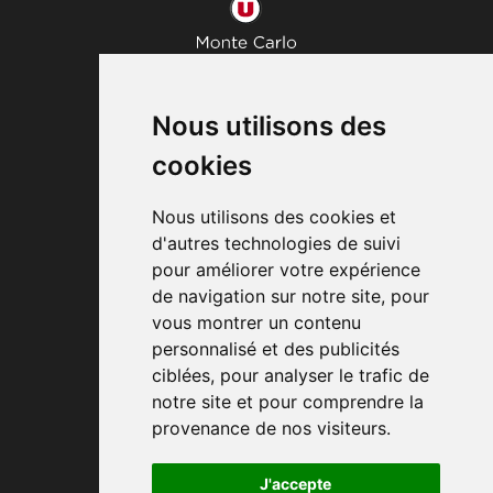
Marché U
7, bd d'Italie
Nous utilisons des
98000
MONACO
(+377) 97 70 17 10
cookies
Marché U
Nous utilisons des cookies et
30, bd Princesse Charlotte
d'autres technologies de suivi
98000
MONACO
pour améliorer votre expérience
(+377) 93 50 68 60
de navigation sur notre site, pour
vous montrer un contenu
Aperto dalle 8:30 alle 20:00
personnalisé et des publicités
dal lunedì al sabato
ciblées, pour analyser le trafic de
notre site et pour comprendre la
provenance de nos visiteurs.
Informativa Legale
J'accepte