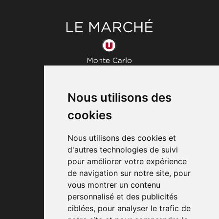
Marché U
7, bd d'Italie
Nous utilisons des
98000
MONACO
(+377) 97 70 17 10
cookies
Marché U
Nous utilisons des cookies et
30, bd Princesse Charlotte
d'autres technologies de suivi
98000
MONACO
pour améliorer votre expérience
(+377) 93 50 68 60
de navigation sur notre site, pour
vous montrer un contenu
Aperto dalle 8:30 alle 20:00
personnalisé et des publicités
dal lunedì al sabato
ciblées, pour analyser le trafic de