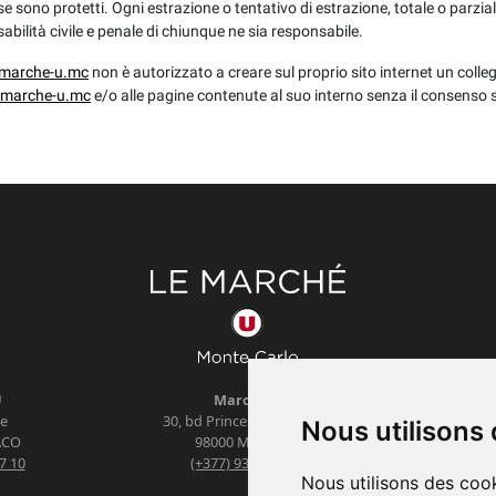
se sono protetti. Ogni estrazione o tentativo di estrazione, totale o parzia
bilità civile e penale di chiunque ne sia responsabile.
marche-u.mc
non è autorizzato a creare sul proprio sito internet un coll
marche-u.mc
e/o alle pagine contenute al suo interno senza il consenso s
U
Marché U
Aperto d
ie
30, bd Princesse Charlotte
dal 
Nous utilisons
CO
98000
MONACO
7 10
(+377) 93 50 68 60
Nous utilisons des cook