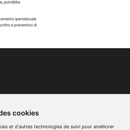
le, potrebbe
egamento ipertestuale
critto e preventivo di
alle 8:30 alle 20:00
lunedì al sabato
 des cookies
ies et d'autres technologies de suivi pour améliorer