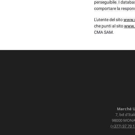
perseguibile. I databa
comportare la responsa
L'utente del sito
www.
che punti al sito
www.
CMA SAM.
Marché 
7, bd d'Ital
98000
MONA
(+377) 97 70 1